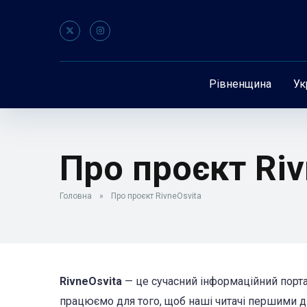
Рівненщина
Ук
Про проєкт Riv
Головна
»
Про проєкт RivneOsvita
RivneOsvita
— це сучасний інформаційний порт
працюємо для того, щоб наші читачі першими діз