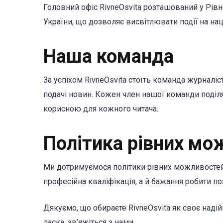
Головний офіс RivneOsvita розташований у Рівн
України, що дозволяє висвітлювати події на на
Наша команда
За успіхом RivneOsvita стоїть команда журналіст
подачі новин. Кожен член нашої команди поділ
корисною для кожного читача.
Політика рівних мо
Ми дотримуємося політики рівних можливостей 
професійна кваліфікація, а й бажання робити п
Дякуємо, що обираєте RivneOsvita як своє надій
ласка, зв’яжіться з нами.