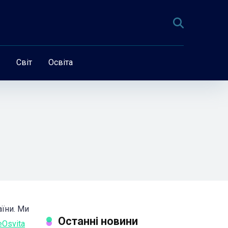
Світ
Освіта
їни. Ми
Останні новини
eOsvita