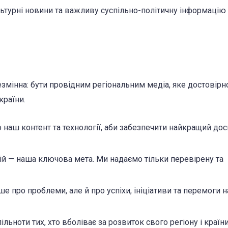
культурні новини та важливу суспільно-політичну інформацію 
змінна: бути провідним регіональним медіа, яке достовірн
країни.
аш контент та технології, аби забезпечити найкращий дос
й — наша ключова мета. Ми надаємо тільки перевірену та
 про проблеми, але й про успіхи, ініціативи та перемоги 
ільноти тих, хто вболіває за розвиток свого регіону і країни