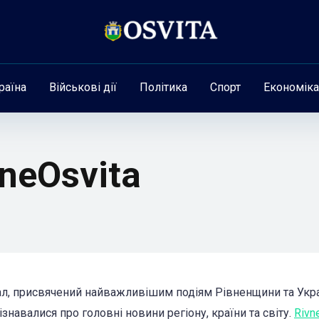
раїна
Військові дії
Політика
Спорт
Економіка
neOsvita
ал, присвячений найважливішим подіям Рівненщини та Укра
навалися про головні новини регіону, країни та світу.
Rivn