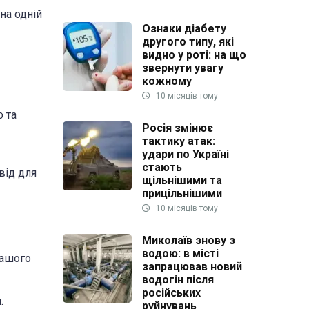
на одній
Ознаки діабету
другого типу, які
видно у роті: на що
звернути увагу
кожному
10 місяців тому
о та
Росія змінює
тактику атак:
удари по Україні
стають
від для
щільнішими та
прицільнішими
10 місяців тому
Миколаїв знову з
водою: в місті
нашого
запрацював новий
водогін після
російських
.
руйнувань