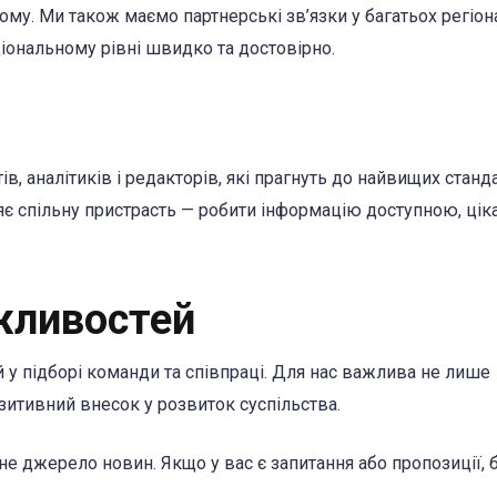
ому. Ми також маємо партнерські зв’язки у багатьох регіон
ціональному рівні швидко та достовірно.
ів, аналітиків і редакторів, які прагнуть до найвищих станд
яє спільну пристрасть — робити інформацію доступною, цік
жливостей
у підборі команди та співпраці. Для нас важлива не лише
озитивний внесок у розвиток суспільства.
не джерело новин. Якщо у вас є запитання або пропозиції, 