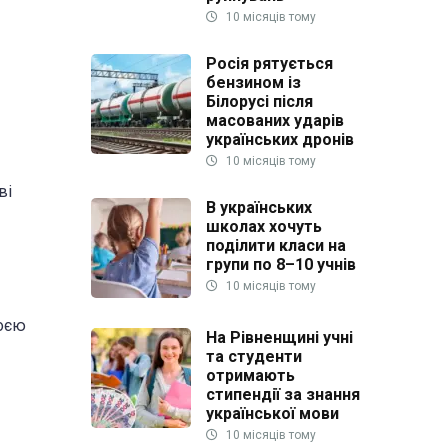
10 місяців тому
Росія рятується
бензином із
Білорусі після
масованих ударів
українських дронів
10 місяців тому
ві
В українських
школах хочуть
поділити класи на
групи по 8–10 учнів
10 місяців тому
воєю
На Рівненщині учні
та студенти
отримають
стипендії за знання
української мови
10 місяців тому