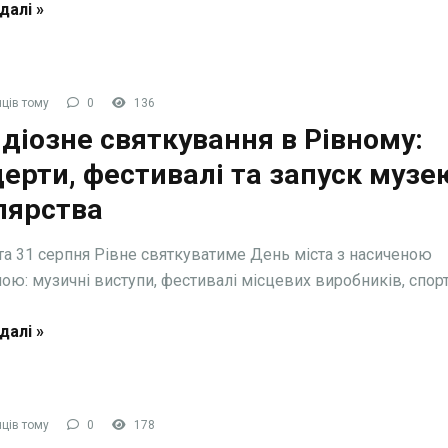
далі »
ців тому
0
136
діозне святкування в Рівному:
ерти, фестивалі та запуск музе
лярства
та 31 серпня Рівне святкуватиме День міста з насиченою
ою: музичні виступи, фестивалі місцевих виробників, спорти
далі »
ців тому
0
178