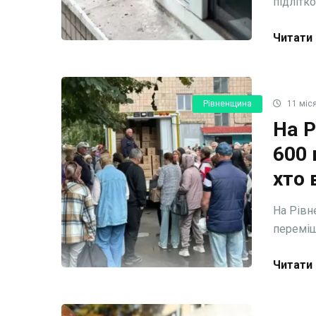
підлітко
Читати 
Рівненщина
11 міся
На 
600 
хто 
На Рівн
переміщ
Читати 