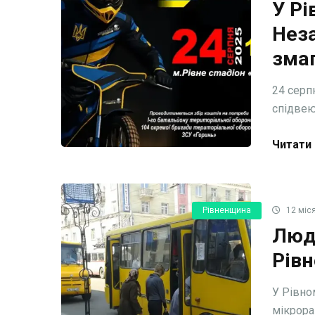
У Рі
Неза
змаг
24 серп
спідвею.
Читати 
Рівненщина
12 міся
Люд
Рівн
У Рівно
мікрора