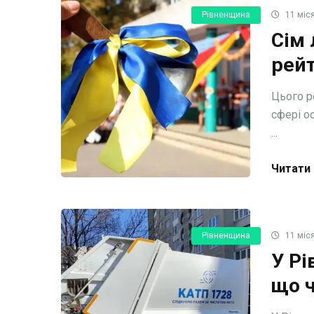
Рівненщина
11 міся
Сім 
рей
Цього р
сфері о
...
Читати 
Рівненщина
11 міся
У Рі
що 