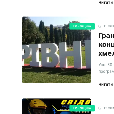
Читати 
Рівненщина
11 міся
Гран
конц
хме
Уже 30 
програм
Читати 
Рівненщина
12 міся