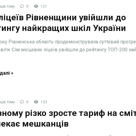
ців тому
0
121
ліцеїв Рівненщини увійшли до
тингу найкращих шкіл України
оку Рівненська область продемонструвала суттєвий прогре
світи. Сім місцевих ліцеїв увійшли до рейтингу ТОП-200 н
далі »
ців тому
0
123
вному різко зросте тариф на смі
чекає мешканців