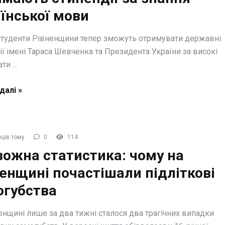
їнської мови
 студенти Рівненщини тепер зможуть отримувати державні
ії імені Тараса Шевченка та Президента України за високі
ти ...
далі »
ців тому
0
114
ожна статистика: чому на
енщині почастішали підліткові
огубства
енщині лише за два тижні сталося два трагічних випадки