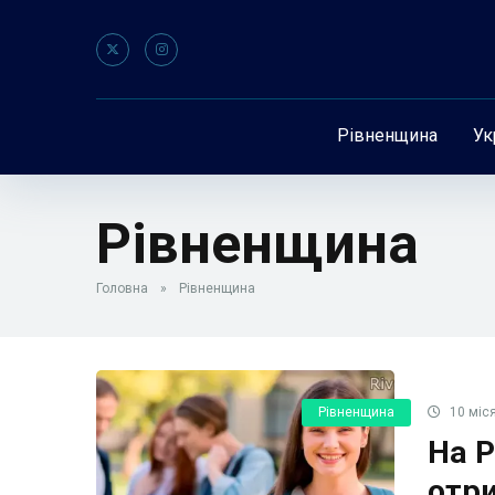
Рівненщина
Ук
Рівненщина
Головна
»
Рівненщина
Рівненщина
10 міся
На Р
отри