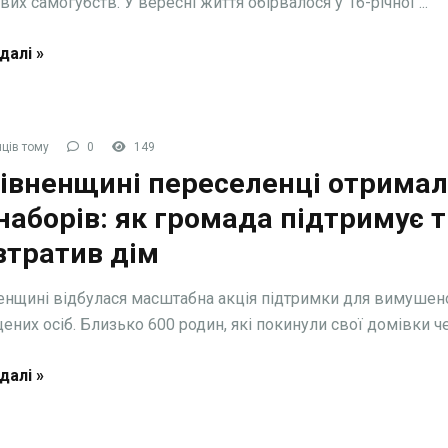
вих самогубств. У вересні життя обірвалося у 16-річної ...
далі »
ців тому
0
149
Рівненщині переселенці отрима
наборів: як громада підтримує т
втратив дім
енщині відбулася масштабна акція підтримки для вимушен
ених осіб. Близько 600 родин, які покинули свої домівки чер
далі »