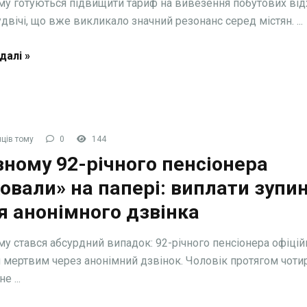
му готуються підвищити тариф на вивезення побутових від
двічі, що вже викликало значний резонанс серед містян. ...
далі »
ців тому
0
144
вному 92-річного пенсіонера
овали» на папері: виплати зупи
я анонімного дзвінка
му стався абсурдний випадок: 92-річного пенсіонера офіцій
 мертвим через анонімний дзвінок. Чоловік протягом чоти
е ...