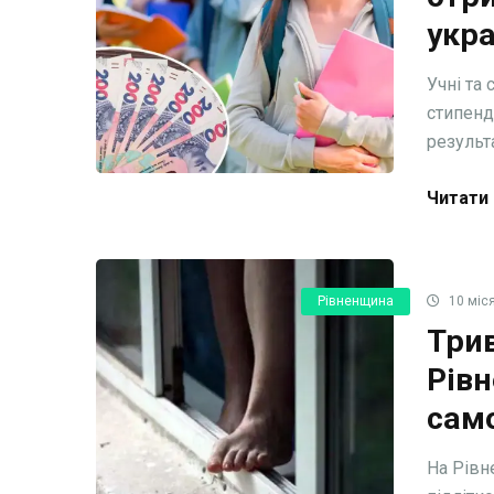
укра
Учні та
стипенд
результа
Читати 
Рівненщина
10 міся
Трив
Рівн
сам
На Рівн