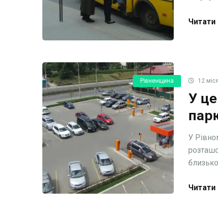
Читати 
Рівненщина
12 міся
У це
парк
У Рівно
розташо
близько 
Читати 