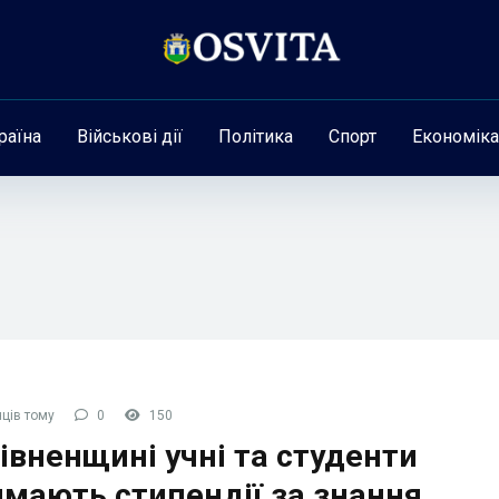
раїна
Військові дії
Політика
Спорт
Економіка
ців тому
0
150
івненщині учні та студенти
мають стипендії за знання