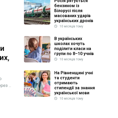
Росія рятується
бензином із
Білорусі після
масованих ударів
українських дронів
10 місяців тому
В українських
школах хочуть
ли
поділити класи на
групи по 8–10 учнів
их,
10 місяців тому
На Рівненщині учні
та студенти
о
отримають
ез ...
стипендії за знання
української мови
10 місяців тому