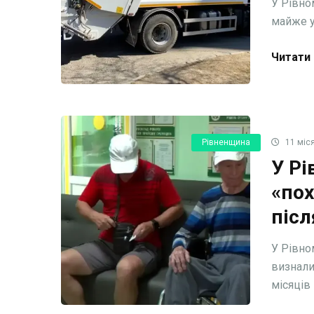
У Рівно
майже у
Читати 
Рівненщина
11 міся
У Рі
«пох
післ
У Рівно
визнали
місяців н