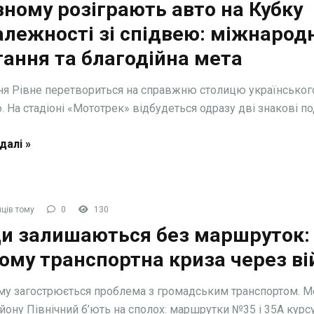
вному розіграють авто на Кубку
лежності зі спідвею: міжнарод
ання та благодійна мета
ня Рівне перетвориться на справжню столицю українськог
 На стадіоні «Мототрек» відбудеться одразу дві знакові поді
далі »
ців тому
0
130
и залишаються без маршруток: 
ому транспортна криза через ві
му загострюється проблема з громадським транспортом. 
йону Північний б’ють на сполох: маршрутки №35 і 35А курсую