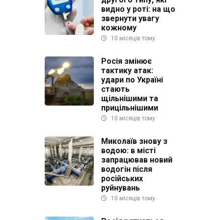
видно у роті: на що
звернути увагу
кожному
10 місяців тому
Росія змінює
тактику атак:
удари по Україні
стають
щільнішими та
прицільнішими
10 місяців тому
Миколаїв знову з
водою: в місті
запрацював новий
водогін після
російських
руйнувань
10 місяців тому