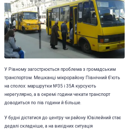
У Рівному загострюється проблема з громадським
транспортом. Мешканці мікрорайону Північний б’ють
на сполох: маршрутки №35 і 35А курсують
нерегулярно, а в окремі години чекати транспорт
доводиться по пів години й більше.
У будні дістатися до центру чи району Ювілейний стає
дедалі складніше, а на вихідних ситуація