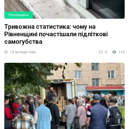
Рівненщина
Тривожна статистика: чому на
Рівненщині почастішали підліткові
самогубства
10 місяців тому
0
115