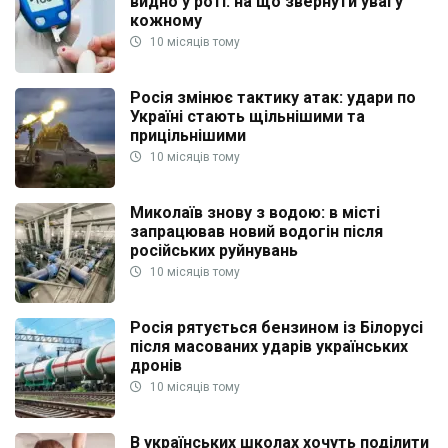
видно у роті: на що звернути увагу
кожному
10 місяців тому
Росія змінює тактику атак: удари по
Україні стають щільнішими та
прицільнішими
10 місяців тому
Миколаїв знову з водою: в місті
запрацював новий водогін після
російських руйнувань
10 місяців тому
Росія рятується бензином із Білорусі
після масованих ударів українських
дронів
10 місяців тому
В українських школах хочуть поділити