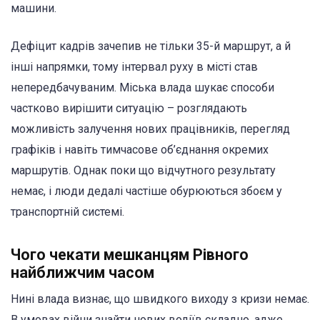
машини.
Дефіцит кадрів зачепив не тільки 35-й маршрут, а й
інші напрямки, тому інтервал руху в місті став
непередбачуваним. Міська влада шукає способи
частково вирішити ситуацію – розглядають
можливість залучення нових працівників, перегляд
графіків і навіть тимчасове об’єднання окремих
маршрутів. Однак поки що відчутного результату
немає, і люди дедалі частіше обурюються збоєм у
транспортній системі.
Чого чекати мешканцям Рівного
найближчим часом
Нині влада визнає, що швидкого виходу з кризи немає.
В умовах війни знайти нових водіїв складно, адже