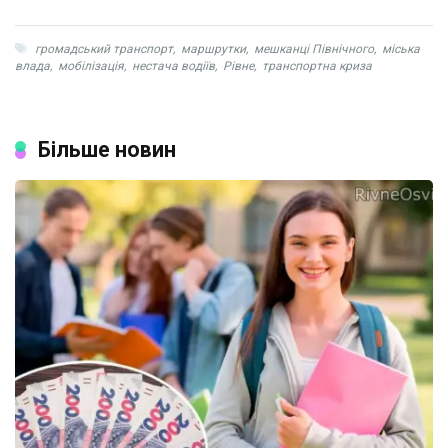
громадський транспорт
,
маршрутки
,
мешканці Північного
,
міська
влада
,
мобілізація
,
нестача водіїв
,
Рівне
,
транспортна криза
Більше новин