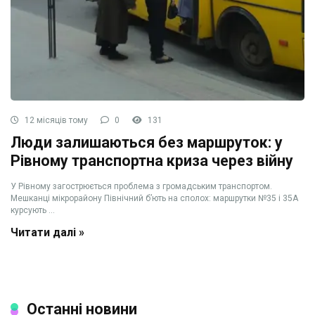
12 місяців тому
0
131
Люди залишаються без маршруток: у
Рівному транспортна криза через війну
У Рівному загострюється проблема з громадським транспортом.
Мешканці мікрорайону Північний б’ють на сполох: маршрутки №35 і 35А
курсують ...
Читати далі »
Останні новини