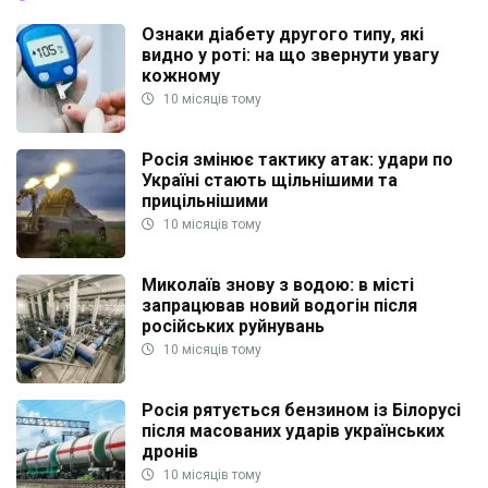
Ознаки діабету другого типу, які
видно у роті: на що звернути увагу
кожному
10 місяців тому
Росія змінює тактику атак: удари по
Україні стають щільнішими та
прицільнішими
10 місяців тому
Миколаїв знову з водою: в місті
запрацював новий водогін після
російських руйнувань
10 місяців тому
Росія рятується бензином із Білорусі
після масованих ударів українських
дронів
10 місяців тому