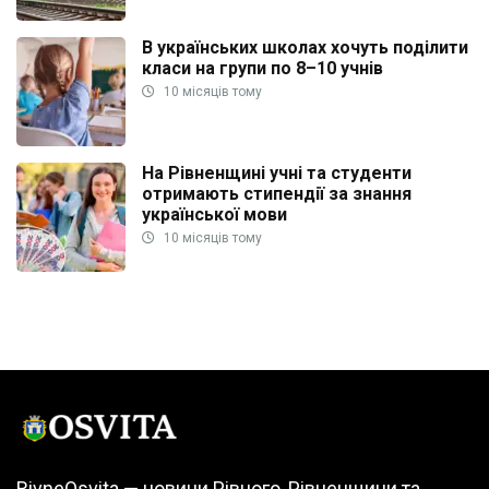
В українських школах хочуть поділити
класи на групи по 8–10 учнів
10 місяців тому
На Рівненщині учні та студенти
отримають стипендії за знання
української мови
10 місяців тому
RivneOsvita — новини Рівного, Рівненщини та