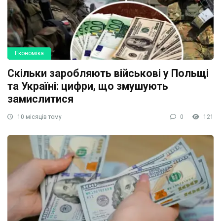
Економіка
Скільки заробляють військові у Польщі
та Україні: цифри, що змушують
замислитися
10 місяців тому
0
121