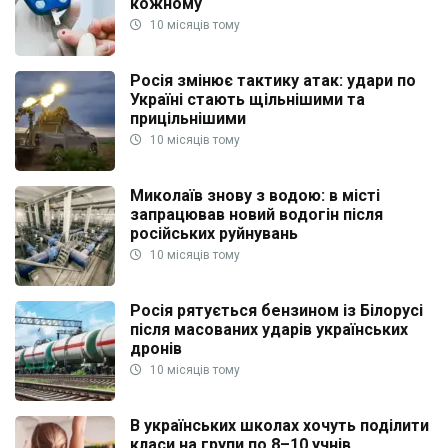
кожному
10 місяців тому
Росія змінює тактику атак: удари по
Україні стають щільнішими та
прицільнішими
10 місяців тому
Миколаїв знову з водою: в місті
запрацював новий водогін після
російських руйнувань
10 місяців тому
Росія рятується бензином із Білорусі
після масованих ударів українських
дронів
10 місяців тому
В українських школах хочуть поділити
класи на групи по 8–10 учнів