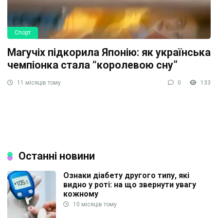
Спорт
Магучіх підкорила Японію: як українська
чемпіонка стала “королевою сну”
11 місяців тому
0
133
Останні новини
Ознаки діабету другого типу, які
видно у роті: на що звернути увагу
кожному
10 місяців тому