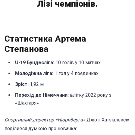
Лізі чемпіонів.
Статистика Артема
Степанова
U-19 Бундесліга:
10 голів у 10 матчах
Молодіжна ліга:
1 гол у 4 поєдинках
Зріст:
1,92 м
Перехід до Німеччини:
влітку 2022 року з
«Шахтаря»
Спортивний директор «Нюрнберга»
Джоті Хатзіалексіу
поділився думкою про новачка: