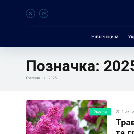
Рівненщина
Ук
Позначка:
202
Головна
»
2025
Україна
1 рік т
Тра
та г