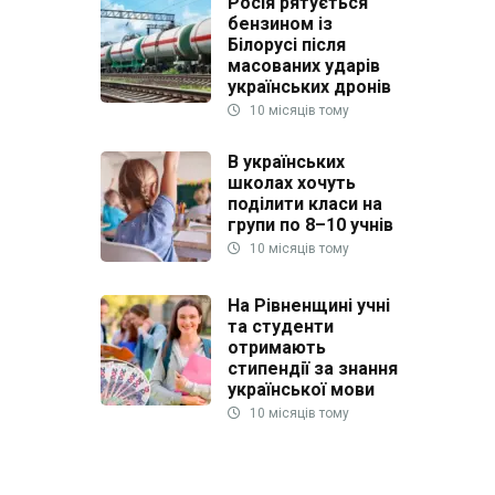
Росія рятується
бензином із
Білорусі після
масованих ударів
українських дронів
10 місяців тому
В українських
школах хочуть
поділити класи на
групи по 8–10 учнів
10 місяців тому
На Рівненщині учні
та студенти
отримають
стипендії за знання
української мови
10 місяців тому