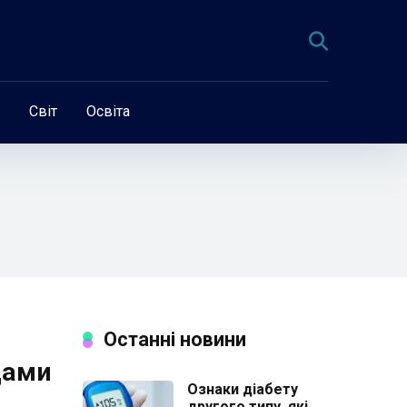
Світ
Освіта
Останні новини
щами
Ознаки діабету
другого типу, які