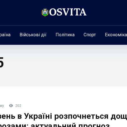
раїна
Військові дії
Політика
Спорт
Економіка
5
ому
202
вень в Україні розпочнеться до
розами: актуальний прогноз