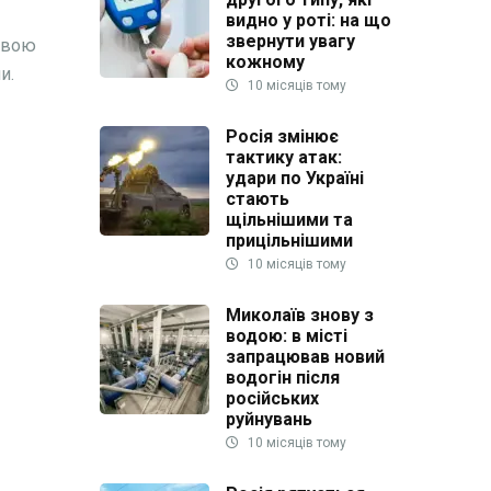
видно у роті: на що
звернути увагу
ливою
кожному
и.
10 місяців тому
Росія змінює
тактику атак:
удари по Україні
стають
щільнішими та
прицільнішими
10 місяців тому
Миколаїв знову з
водою: в місті
запрацював новий
водогін після
російських
руйнувань
10 місяців тому