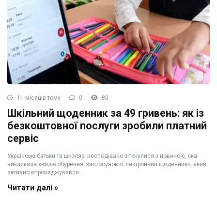
11 місяців тому
0
80
Шкільний щоденник за 49 гривень: як із
безкоштовної послуги зробили платний
сервіс
Українські батьки та школярі несподівано зіткнулися з новиною, яка
викликала хвилю обурення: застосунок «Електронний щоденник», який
активно впроваджувався ...
Читати далі »