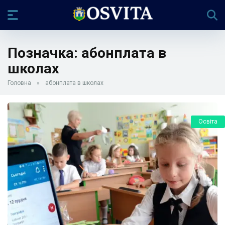
Позначка:
абонплата в
школах
Головна
»
абонплата в школах
Освіта