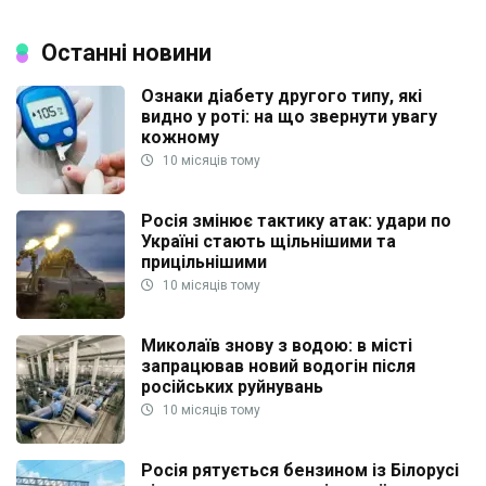
Останні новини
Ознаки діабету другого типу, які
видно у роті: на що звернути увагу
кожному
10 місяців тому
Росія змінює тактику атак: удари по
Україні стають щільнішими та
прицільнішими
10 місяців тому
Миколаїв знову з водою: в місті
запрацював новий водогін після
російських руйнувань
10 місяців тому
Росія рятується бензином із Білорусі