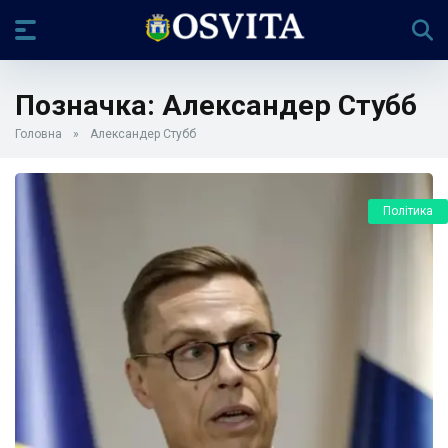
Позначка:
Александер Стубб
Головна
»
Александер Стубб
Політика