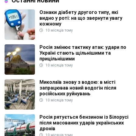
Останні новини
Ознаки діабету другого типу, які
видно у роті: на що звернути увагу
кожному
10 місяців тому
Росія змінює тактику атак: удари по
Україні стають щільнішими та
прицільнішими
10 місяців тому
Миколаїв знову з водою: в місті
запрацював новий водогін після
російських руйнувань
10 місяців тому
Росія рятується бензином із Білорусі
після масованих ударів українських
дронів
10 місяців тому