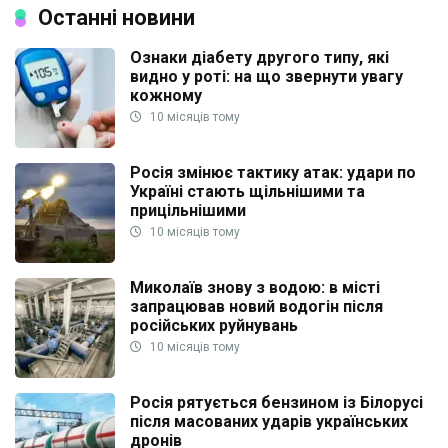
Останні новини
Ознаки діабету другого типу, які
видно у роті: на що звернути увагу
кожному
10 місяців тому
Росія змінює тактику атак: удари по
Україні стають щільнішими та
прицільнішими
10 місяців тому
Миколаїв знову з водою: в місті
запрацював новий водогін після
російських руйнувань
10 місяців тому
Росія рятується бензином із Білорусі
після масованих ударів українських
дронів