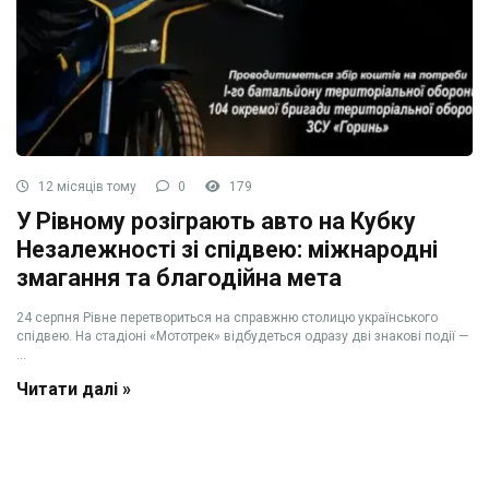
12 місяців тому
0
179
У Рівному розіграють авто на Кубку
Незалежності зі спідвею: міжнародні
змагання та благодійна мета
24 серпня Рівне перетвориться на справжню столицю українського
спідвею. На стадіоні «Мототрек» відбудеться одразу дві знакові події —
...
Читати далі »