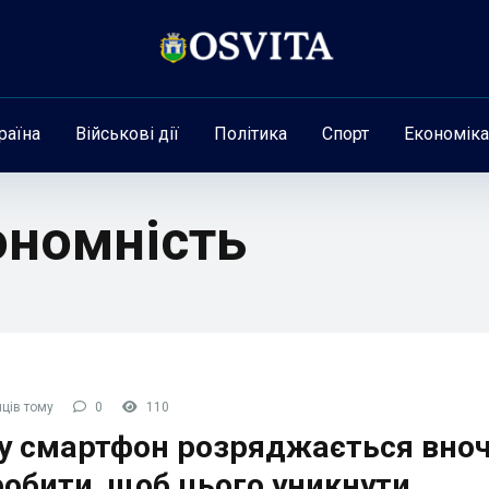
раїна
Військові дії
Політика
Спорт
Економіка
ономність
ців тому
0
110
у смартфон розряджається вночі
обити, щоб цього уникнути