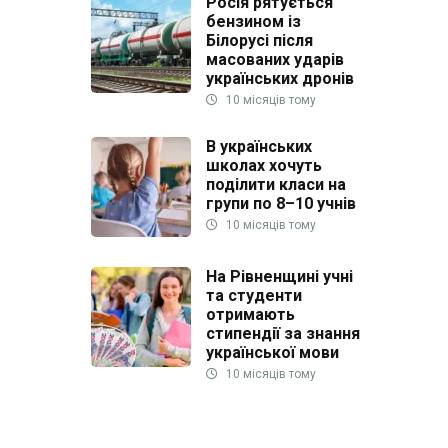
Росія рятується
бензином із
Білорусі після
масованих ударів
українських дронів
10 місяців тому
В українських
школах хочуть
поділити класи на
групи по 8–10 учнів
10 місяців тому
На Рівненщині учні
та студенти
отримають
стипендії за знання
української мови
10 місяців тому