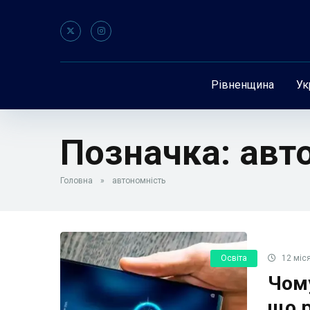
Рівненщина
Ук
Позначка:
авт
Головна
»
автономність
Освіта
12 міся
Чом
що р