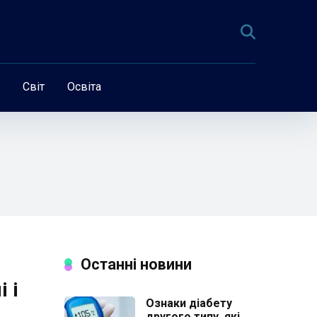
Світ
Освіта
Останні новини
 і
Ознаки діабету
другого типу, які