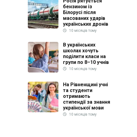
Росія рятується
бензином із
Білорусі після
масованих ударів
українських дронів
10 місяців тому
В українських
школах хочуть
поділити класи на
групи по 8–10 учнів
10 місяців тому
На Рівненщині учні
та студенти
отримають
стипендії за знання
української мови
10 місяців тому