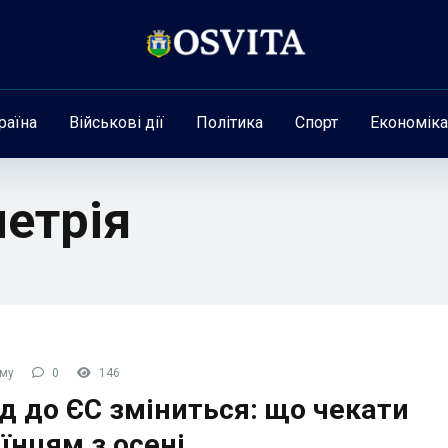
раїна
Військові дії
Політика
Спорт
Економіка
метрія
ому
0
146
д до ЄС зміниться: що чекати
їнцям з осені