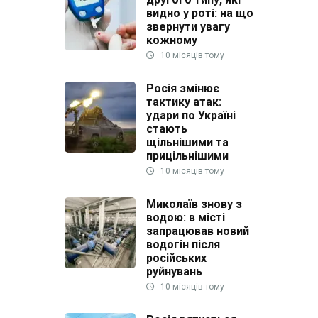
видно у роті: на що
звернути увагу
кожному
10 місяців тому
Росія змінює
тактику атак:
удари по Україні
стають
щільнішими та
прицільнішими
10 місяців тому
Миколаїв знову з
водою: в місті
запрацював новий
водогін після
російських
руйнувань
10 місяців тому