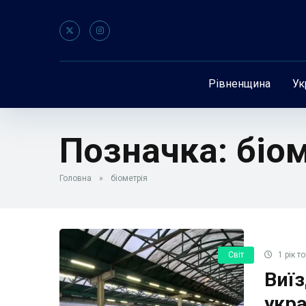
Рівненщина
Ук
Позначка:
біо
Головна
»
біометрія
Світ
1 рік т
Виїз
укра