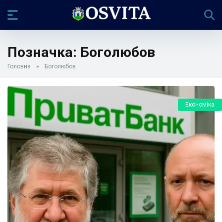
Позначка:
Боголюбов
Головна
»
Боголюбов
Економіка