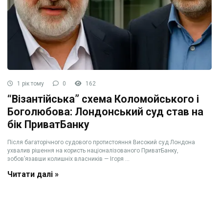
1 рік тому
0
162
“Візантійська” схема Коломойського і
Боголюбова: Лондонський суд став на
бік ПриватБанку
Після багаторічного судового протистояння Високий суд Лондона
ухвалив рішення на користь націоналізованого ПриватБанку,
зобов’язавши колишніх власників — Ігоря ...
Читати далі »