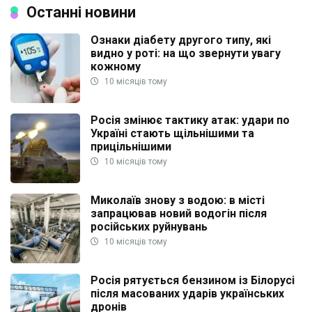
Останні новини
Ознаки діабету другого типу, які
видно у роті: на що звернути увагу
кожному
10 місяців тому
Росія змінює тактику атак: удари по
Україні стають щільнішими та
прицільнішими
10 місяців тому
Миколаїв знову з водою: в місті
запрацював новий водогін після
російських руйнувань
10 місяців тому
Росія рятується бензином із Білорусі
після масованих ударів українських
дронів