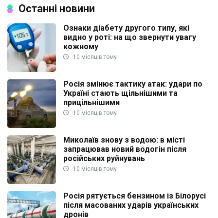
Останні новини
Ознаки діабету другого типу, які
видно у роті: на що звернути увагу
кожному
10 місяців тому
Росія змінює тактику атак: удари по
Україні стають щільнішими та
прицільнішими
10 місяців тому
Миколаїв знову з водою: в місті
запрацював новий водогін після
російських руйнувань
10 місяців тому
Росія рятується бензином із Білорусі
після масованих ударів українських
дронів