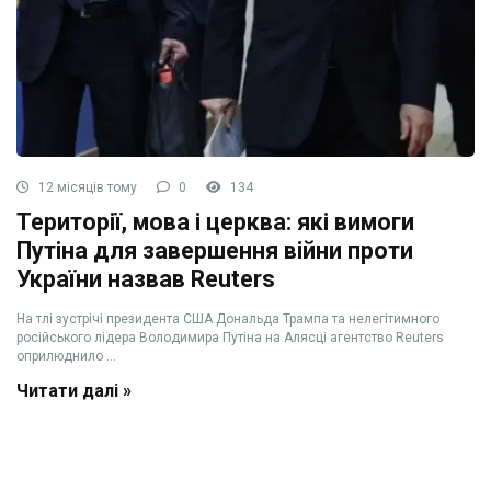
12 місяців тому
0
134
Території, мова і церква: які вимоги
Путіна для завершення війни проти
України назвав Reuters
На тлі зустрічі президента США Дональда Трампа та нелегітимного
російського лідера Володимира Путіна на Алясці агентство Reuters
оприлюднило ...
Читати далі »