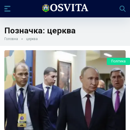
Позначка:
церква
Головна
»
церква
Політика