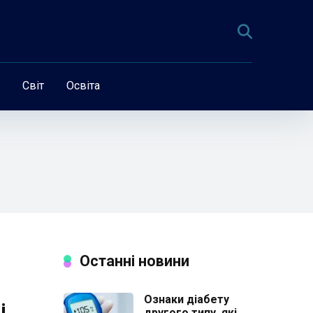
Світ
Освіта
Останні новини
Ознаки діабету
і
другого типу, які