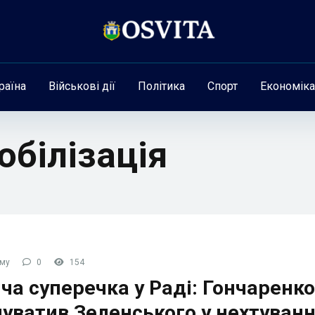
раїна
Військові дії
Політика
Спорт
Економіка
обілізація
ому
0
154
ча суперечка у Раді: Гончаренко
уватив Зеленського у нехтуванн