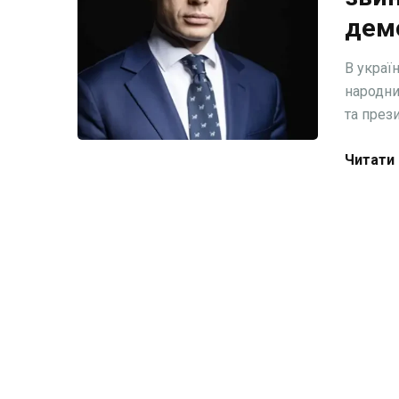
дем
В украї
народни
та през
Читати 