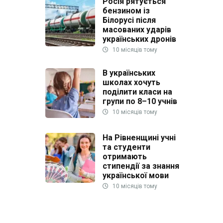
Росія рятується
бензином із
Білорусі після
масованих ударів
українських дронів
10 місяців тому
В українських
школах хочуть
поділити класи на
групи по 8–10 учнів
10 місяців тому
На Рівненщині учні
та студенти
отримають
стипендії за знання
української мови
10 місяців тому