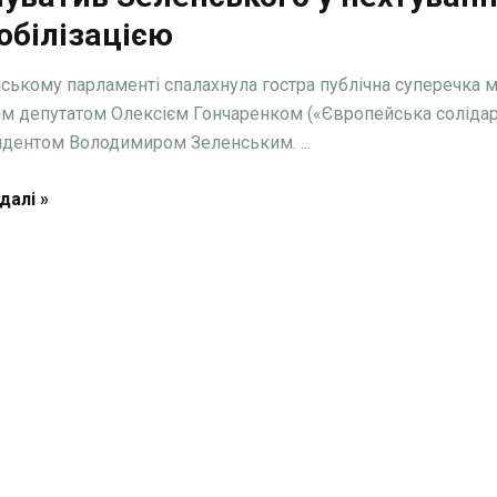
обілізацією
нському парламенті спалахнула гостра публічна суперечка 
м депутатом Олексієм Гончаренком («Європейська солідар
идентом Володимиром Зеленським. ...
далі »