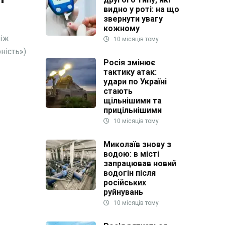
видно у роті: на що
звернути увагу
кожному
між
10 місяців тому
ність»)
Росія змінює
тактику атак:
удари по Україні
стають
щільнішими та
прицільнішими
10 місяців тому
Миколаїв знову з
водою: в місті
запрацював новий
водогін після
російських
руйнувань
10 місяців тому