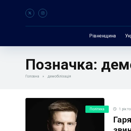
Рівненщина
Ук
Позначка:
дем
Головна
»
демобілізація
Політика
1 рік т
Гаря
звин