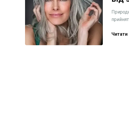
Природн
прийнятт
Читати 