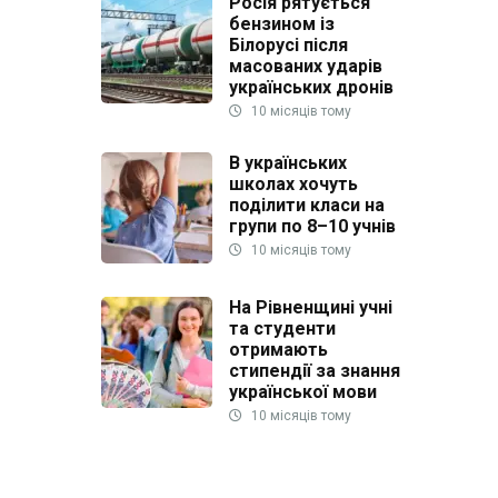
Росія рятується
бензином із
Білорусі після
масованих ударів
українських дронів
10 місяців тому
В українських
школах хочуть
поділити класи на
групи по 8–10 учнів
10 місяців тому
На Рівненщині учні
та студенти
отримають
стипендії за знання
української мови
10 місяців тому