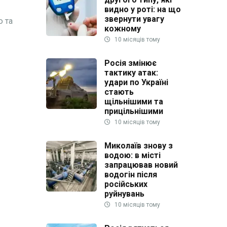
видно у роті: на що
звернути увагу
ю та
кожному
10 місяців тому
Росія змінює
тактику атак:
удари по Україні
стають
щільнішими та
прицільнішими
10 місяців тому
Миколаїв знову з
водою: в місті
запрацював новий
водогін після
російських
руйнувань
10 місяців тому