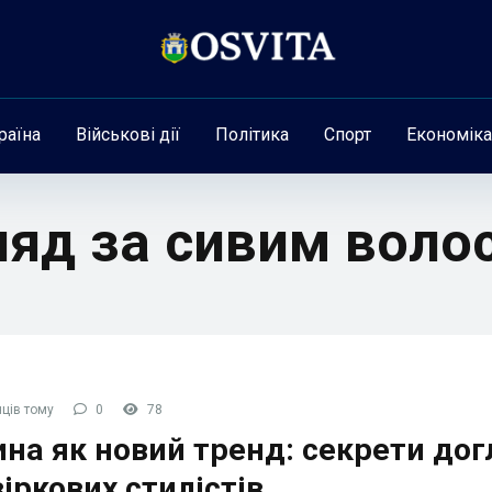
раїна
Військові дії
Політика
Спорт
Економіка
ляд за сивим воло
ців тому
0
78
на як новий тренд: секрети дог
зіркових стилістів