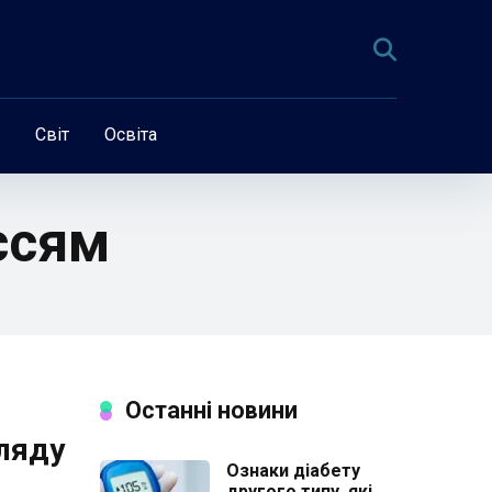
Світ
Освіта
ссям
Останні новини
ляду
Ознаки діабету
другого типу, які