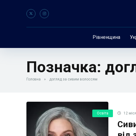
Рівненщина
Ук
Позначка:
дог
Головна
»
догляд за сивим волоссям
Освіта
12 міся
Сиви
від 