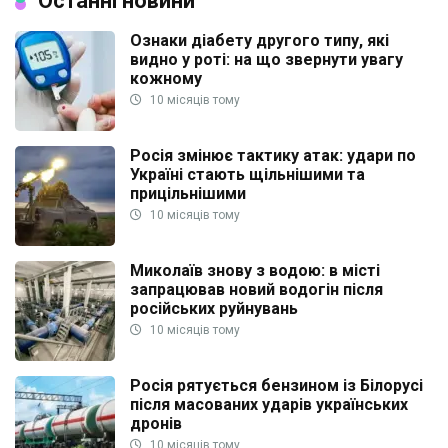
Останні новини
Ознаки діабету другого типу, які
видно у роті: на що звернути увагу
кожному
10 місяців тому
Росія змінює тактику атак: удари по
Україні стають щільнішими та
прицільнішими
10 місяців тому
Миколаїв знову з водою: в місті
запрацював новий водогін після
російських руйнувань
10 місяців тому
Росія рятується бензином із Білорусі
після масованих ударів українських
дронів
10 місяців тому