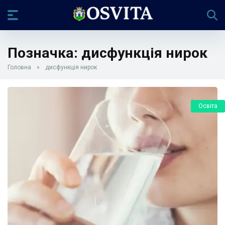
Позначка:
дисфункція нирок
Головна
»
дисфункція нирок
Освіта