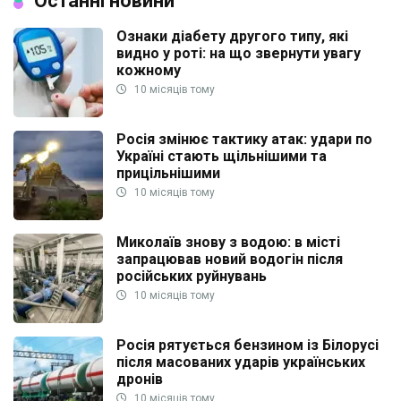
Останні новини
Ознаки діабету другого типу, які
видно у роті: на що звернути увагу
кожному
10 місяців тому
Росія змінює тактику атак: удари по
Україні стають щільнішими та
прицільнішими
10 місяців тому
Миколаїв знову з водою: в місті
запрацював новий водогін після
російських руйнувань
10 місяців тому
Росія рятується бензином із Білорусі
після масованих ударів українських
дронів
10 місяців тому