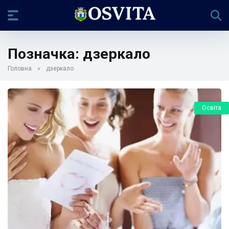
Позначка:
дзеркало
Головна
»
дзеркало
Освіта