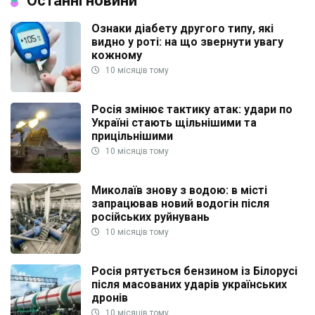
Останні новини
Ознаки діабету другого типу, які
видно у роті: на що звернути увагу
кожному
10 місяців тому
Росія змінює тактику атак: удари по
Україні стають щільнішими та
прицільнішими
10 місяців тому
Миколаїв знову з водою: в місті
запрацював новий водогін після
російських руйнувань
10 місяців тому
Росія рятується бензином із Білорусі
після масованих ударів українських
дронів
10 місяців тому