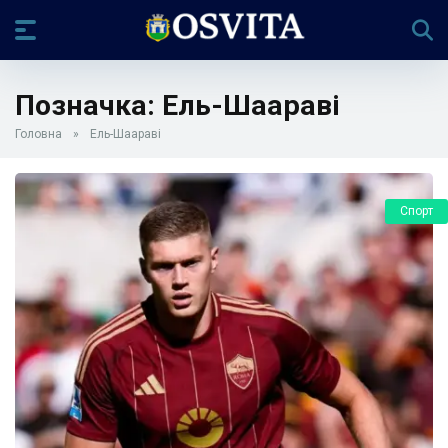
Позначка:
Ель-Шаараві
Головна
»
Ель-Шаараві
Спорт