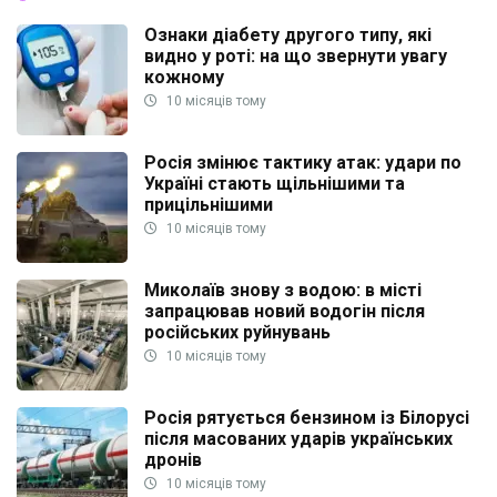
Ознаки діабету другого типу, які
видно у роті: на що звернути увагу
кожному
10 місяців тому
Росія змінює тактику атак: удари по
Україні стають щільнішими та
прицільнішими
10 місяців тому
Миколаїв знову з водою: в місті
запрацював новий водогін після
російських руйнувань
10 місяців тому
Росія рятується бензином із Білорусі
після масованих ударів українських
дронів
10 місяців тому