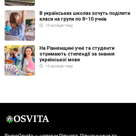
В українських школах хочуть поділити
класи на групи по 8–10 учнів
10 місяців тому
На Рівненщині учні та студенти
отримають стипендії за знання
української мови
10 місяців тому
RivneOsvita — новини Рівного, Рівненщини та