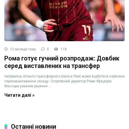
12 місяців тому
0
118
Рома готує гучний розпродаж: Довбик
серед виставлених на трансфер
Наприкінці літнього трансферного вікна в Римі може відбутися серйозне
перезавантаження складу. Спортивний директор Роми Фредерік
Массара ухвалив рішення ...
Читати далі »
Останні новини