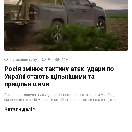
10 місяців тому
0
116
Росія змінює тактику атак: удари по
Україні стають щільнішими та
прицільнішими
Росія переглянула підхід до своїх повітряних атак проти України,
змістивши фокус із масштабних об’єктів енергетики на менші, але ...
Читати далі »