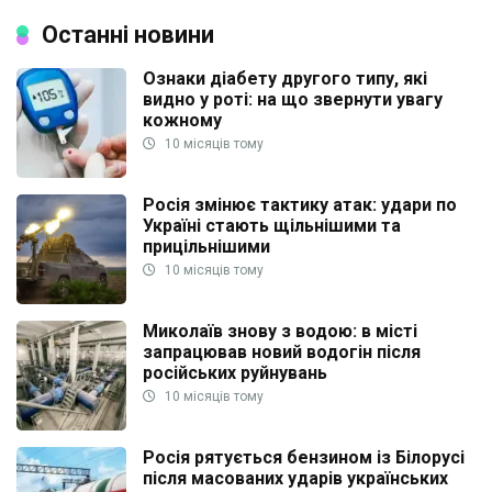
Останні новини
Ознаки діабету другого типу, які
видно у роті: на що звернути увагу
кожному
10 місяців тому
Росія змінює тактику атак: удари по
Україні стають щільнішими та
прицільнішими
10 місяців тому
Миколаїв знову з водою: в місті
запрацював новий водогін після
російських руйнувань
10 місяців тому
Росія рятується бензином із Білорусі
після масованих ударів українських