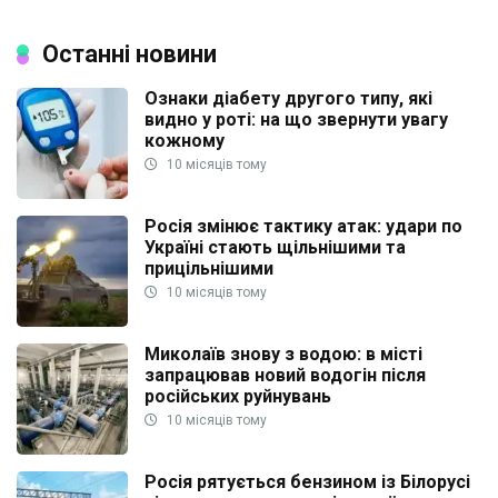
Останні новини
Ознаки діабету другого типу, які
видно у роті: на що звернути увагу
кожному
10 місяців тому
Росія змінює тактику атак: удари по
Україні стають щільнішими та
прицільнішими
10 місяців тому
Миколаїв знову з водою: в місті
запрацював новий водогін після
російських руйнувань
10 місяців тому
Росія рятується бензином із Білорусі