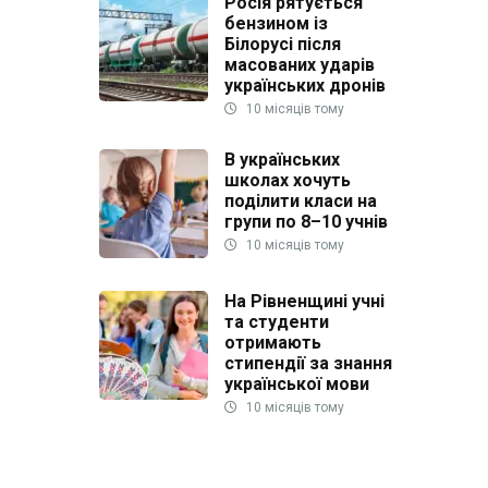
Росія рятується
бензином із
Білорусі після
масованих ударів
українських дронів
10 місяців тому
В українських
школах хочуть
поділити класи на
групи по 8–10 учнів
10 місяців тому
На Рівненщині учні
та студенти
отримають
стипендії за знання
української мови
10 місяців тому