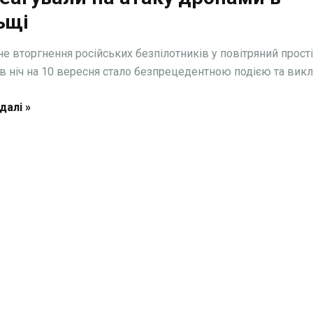
ьщі
е вторгнення російських безпілотників у повітряний прост
в ніч на 10 вересня стало безпрецедентною подією та викли
далі »