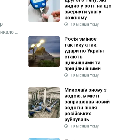
видно у роті: на що
звернути увагу
кожному
ір
10 місяців тому
кало ...
Росія змінює
тактику атак:
удари по Україні
стають
щільнішими та
прицільнішими
10 місяців тому
Миколаїв знову з
водою: в місті
запрацював новий
водогін після
російських
руйнувань
10 місяців тому