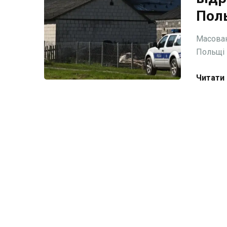
Пол
Масован
Польщі 
Читати 