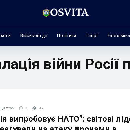
раїна
Військові дії
Політика
Спорт
Економіка
лація війни Росії
ців тому
0
85
ія випробовує НАТО”: світові лі
еагували на атаку дронами в