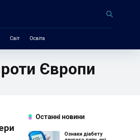
Світ
Освіта
 проти Європи
Останні новини
дери
Ознаки діабету
другого типу, які