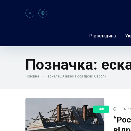
Рівненщина
Ук
Позначка:
еска
Головна
»
ескалація війни Росії проти Європи
Світ
11 міся
“Рос
відр