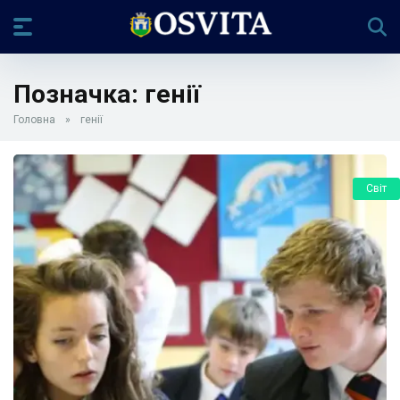
Позначка:
генії
Головна
»
генії
Світ