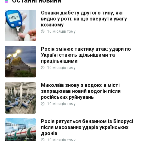
Останні новини
Ознаки діабету другого типу, які
видно у роті: на що звернути увагу
кожному
10 місяців тому
Росія змінює тактику атак: удари по
Україні стають щільнішими та
прицільнішими
10 місяців тому
Миколаїв знову з водою: в місті
запрацював новий водогін після
російських руйнувань
10 місяців тому
Росія рятується бензином із Білорусі
після масованих ударів українських
дронів
10 місяців тому