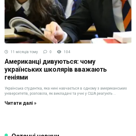
11 місяців тому
0
104
Американці дивуються: чому
українських школярів вважають
геніями
Українська студентка, яка нині навчається в одному з американських
університетів, розповіла, як викладачі та учні у США реагують ...
Читати далі »