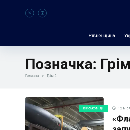
Рівненщина
Ук
Позначка:
Грі
Головна
»
Грім-2
Військові дії
12 міся
«Фл
запу