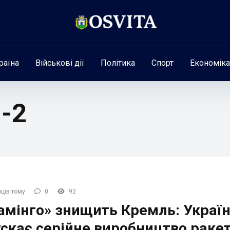
раїна
Військові дії
Політика
Спорт
Економіка
м-2
ців тому
0
92
амінго» знищить Кремль: Украї
скає серійне виробництво раке