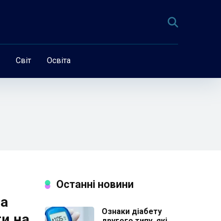
Світ
Освіта
Останні новини
на
Ознаки діабету
ти на
другого типу, які