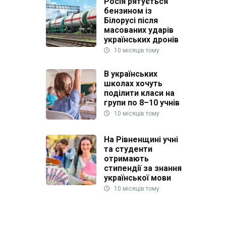
Росія рятується
бензином із
Білорусі після
масованих ударів
українських дронів
10 місяців тому
В українських
школах хочуть
поділити класи на
групи по 8–10 учнів
10 місяців тому
На Рівненщині учні
та студенти
отримають
стипендії за знання
української мови
10 місяців тому