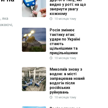
видно у роті: на що
звернути увагу
кожному
, яка
10 місяців тому
ажаючі,
Росія змінює
тактику атак:
удари по Україні
стають
щільнішими та
прицільнішими
10 місяців тому
Миколаїв знову з
водою: в місті
запрацював новий
водогін після
російських
руйнувань
10 місяців тому