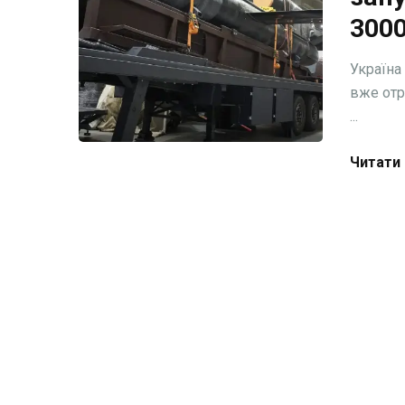
300
Україна
вже отр
...
Читати 