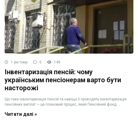
1 рік тому
0
149
Інвентаризація пенсій: чому
українським пенсіонерам варто бути
насторожі
Що таке інвентаризація пенсій та навіщо її проводять Інвентаризація
пенсійних виплат — це плановий процес, який Пенсійний фонд ...
Читати далі »