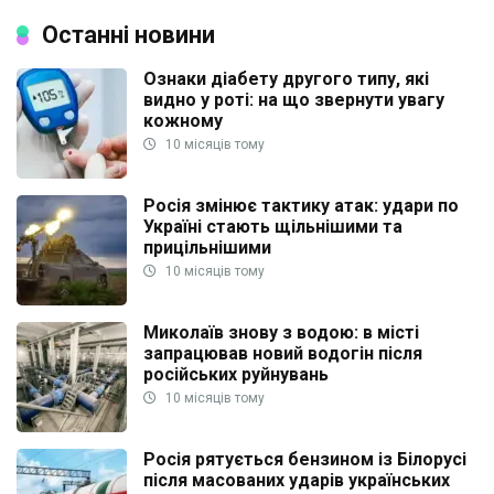
Останні новини
Ознаки діабету другого типу, які
видно у роті: на що звернути увагу
кожному
10 місяців тому
Росія змінює тактику атак: удари по
Україні стають щільнішими та
прицільнішими
10 місяців тому
Миколаїв знову з водою: в місті
запрацював новий водогін після
російських руйнувань
10 місяців тому
Росія рятується бензином із Білорусі
після масованих ударів українських