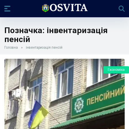
Позначка:
інвентаризація
пенсій
Головна
»
інвентаризація пенсій
Економіка