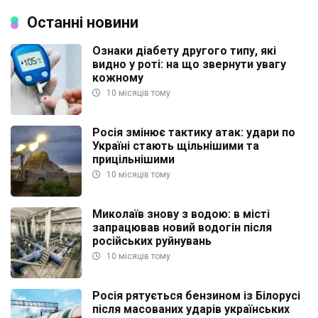
Останні новини
Ознаки діабету другого типу, які
видно у роті: на що звернути увагу
кожному
10 місяців тому
Росія змінює тактику атак: удари по
Україні стають щільнішими та
прицільнішими
10 місяців тому
Миколаїв знову з водою: в місті
запрацював новий водогін після
російських руйнувань
10 місяців тому
Росія рятується бензином із Білорусі
після масованих ударів українських