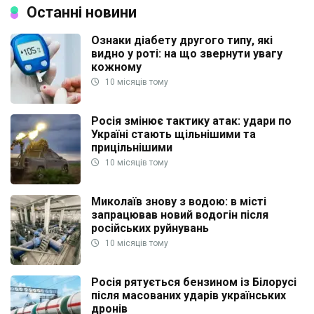
Останні новини
Ознаки діабету другого типу, які
видно у роті: на що звернути увагу
кожному
10 місяців тому
Росія змінює тактику атак: удари по
Україні стають щільнішими та
прицільнішими
10 місяців тому
Миколаїв знову з водою: в місті
запрацював новий водогін після
російських руйнувань
10 місяців тому
Росія рятується бензином із Білорусі
після масованих ударів українських
дронів