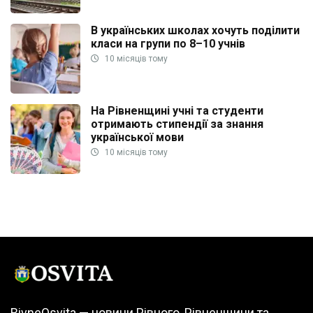
В українських школах хочуть поділити
класи на групи по 8–10 учнів
10 місяців тому
На Рівненщині учні та студенти
отримають стипендії за знання
української мови
10 місяців тому
RivneOsvita — новини Рівного, Рівненщини та