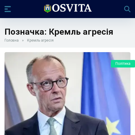
Позначка:
Кремль агресія
Головна
»
Кремль агресія
Політика