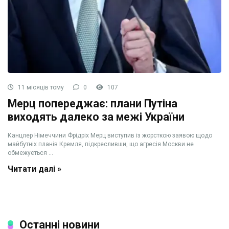
11 місяців тому
0
107
Мерц попереджає: плани Путіна
виходять далеко за межі України
Канцлер Німеччини Фрідріх Мерц виступив із жорсткою заявою щодо
майбутніх планів Кремля, підкресливши, що агресія Москви не
обмежується ...
Читати далі »
Останні новини