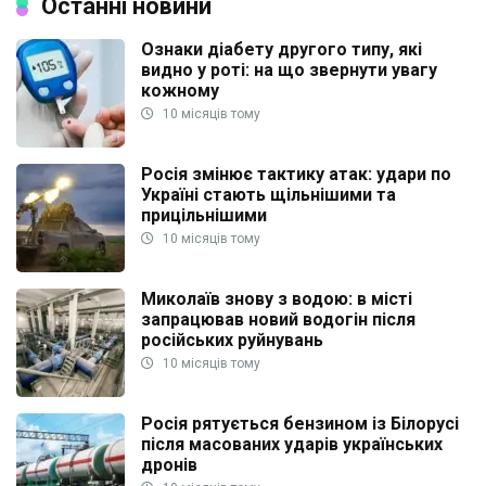
Останні новини
Ознаки діабету другого типу, які
видно у роті: на що звернути увагу
кожному
10 місяців тому
Росія змінює тактику атак: удари по
Україні стають щільнішими та
прицільнішими
10 місяців тому
Миколаїв знову з водою: в місті
запрацював новий водогін після
російських руйнувань
10 місяців тому
Росія рятується бензином із Білорусі
після масованих ударів українських
дронів