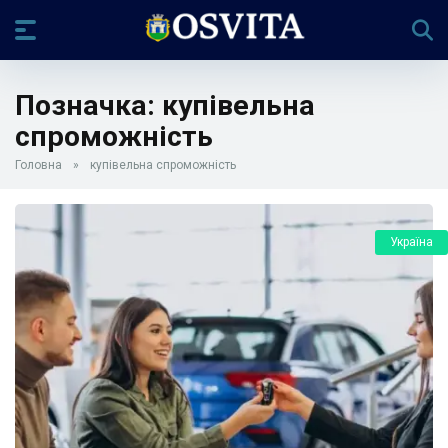
Позначка:
купівельна
спроможність
Головна
»
купівельна спроможність
Україна