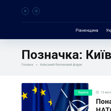
Рівненщина
Ук
Позначка:
Киї
Головна
»
Київський безпековий форум
Україна
10 міся
Пона
НАТ