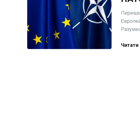
Переваж
Європей
Разумков
Читати 