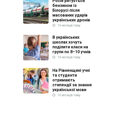
Росія рятується
бензином із
Білорусі після
масованих ударів
українських дронів
10 місяців тому
В українських
школах хочуть
поділити класи на
групи по 8–10 учнів
10 місяців тому
На Рівненщині учні
та студенти
отримають
стипендії за знання
української мови
10 місяців тому