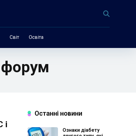
Світ
Освіта
 форум
Останні новини
 і
Ознаки діабету
другого типу, які