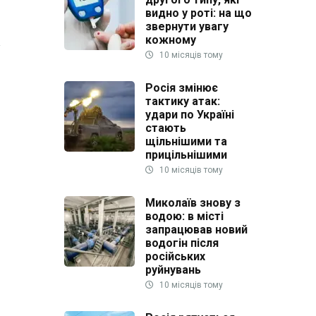
видно у роті: на що
звернути увагу
кожному
у
10 місяців тому
Росія змінює
тактику атак:
удари по Україні
стають
щільнішими та
прицільнішими
10 місяців тому
Миколаїв знову з
водою: в місті
запрацював новий
водогін після
російських
руйнувань
10 місяців тому