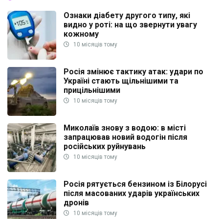
Ознаки діабету другого типу, які
видно у роті: на що звернути увагу
кожному
10 місяців тому
Росія змінює тактику атак: удари по
Україні стають щільнішими та
прицільнішими
10 місяців тому
Миколаїв знову з водою: в місті
запрацював новий водогін після
російських руйнувань
10 місяців тому
Росія рятується бензином із Білорусі
після масованих ударів українських
дронів
10 місяців тому