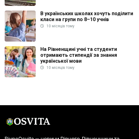
В українських школах хочуть поділити
класи на групи по 8–10 учнів
10 місяців тому
На Рівненщині учні та студенти
отримають стипендії за знання
української мови
10 місяців тому
RivneOsvita — новини Рівного, Рівненщини та