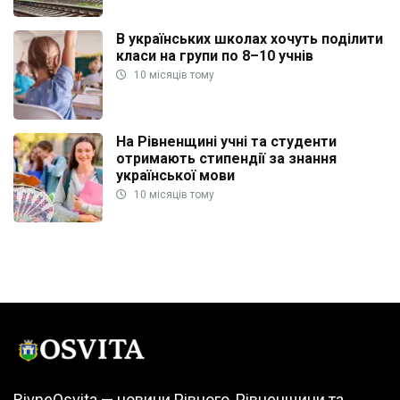
В українських школах хочуть поділити
класи на групи по 8–10 учнів
10 місяців тому
На Рівненщині учні та студенти
отримають стипендії за знання
української мови
10 місяців тому
RivneOsvita — новини Рівного, Рівненщини та