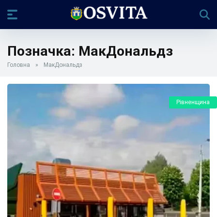
Позначка:
МакДональдз
Головна
»
МакДональдз
Рівненщина