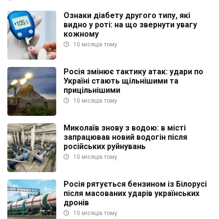
Ознаки діабету другого типу, які
видно у роті: на що звернути увагу
кожному
10 місяців тому
Росія змінює тактику атак: удари по
Україні стають щільнішими та
прицільнішими
10 місяців тому
Миколаїв знову з водою: в місті
запрацював новий водогін після
російських руйнувань
10 місяців тому
Росія рятується бензином із Білорусі
після масованих ударів українських
дронів
10 місяців тому