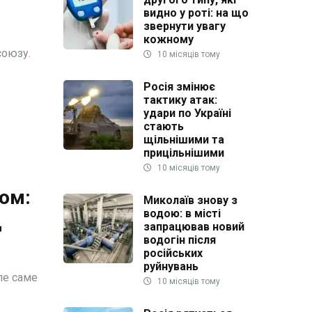
видно у роті: на що
звернути увагу
кожному
союзу.
10 місяців тому
Росія змінює
тактику атак:
удари по Україні
стають
щільнішими та
прицільнішими
10 місяців тому
ом:
Миколаїв знову з
водою: в місті
д
запрацював новий
водогін після
російських
руйнувань
ле саме
10 місяців тому