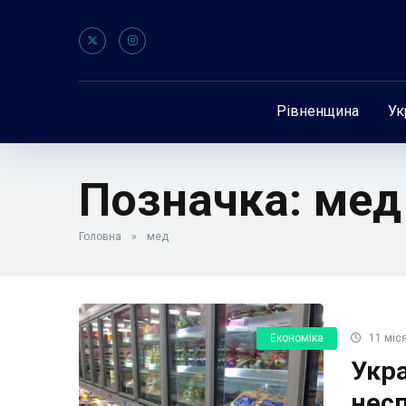
Рівненщина
Ук
Позначка:
мед
Головна
»
мед
Економіка
11 міся
Укра
несп