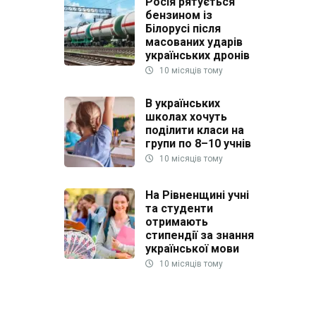
Росія рятується
бензином із
Білорусі після
масованих ударів
українських дронів
10 місяців тому
В українських
школах хочуть
поділити класи на
групи по 8–10 учнів
10 місяців тому
На Рівненщині учні
та студенти
отримають
стипендії за знання
української мови
10 місяців тому