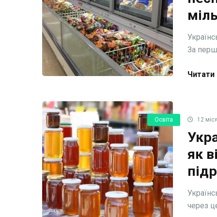
міл
Українс
За перші
Читати 
Освіта
12 міся
Укр
як в
під
Українс
через це