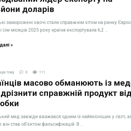
ьйони доларів
ькі заморожені овочі стали справжнім хітом на ринку Євро
 сім місяців 2025 року країна експортувала 6,2 ...
далі »
ців тому
0
111
аїнців масово обманюють із мед
ідрізнити справжній продукт ві
робки
ький мед завжди вважався одним із найякісніших у світі, а
 він став об’єктом фальсифікацій. В ...