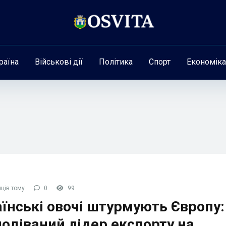
раїна
Військові дії
Політика
Спорт
Економіка
ців тому
0
99
їнські овочі штурмують Європу:
одіваний лідер експорту на