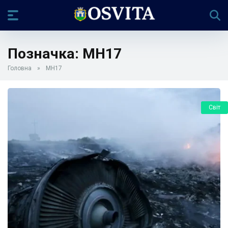
Позначка:
MH17
Головна
»
MH17
Світ