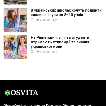
В українських школах хочуть поділити
класи на групи по 8–10 учнів
10 місяців тому
На Рівненщині учні та студенти
отримають стипендії за знання
української мови
10 місяців тому
RivneOsvita — новини Рівного, Рівненщини та