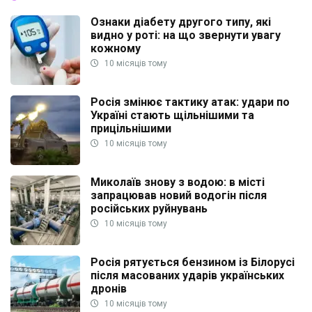
Ознаки діабету другого типу, які
видно у роті: на що звернути увагу
кожному
10 місяців тому
Росія змінює тактику атак: удари по
Україні стають щільнішими та
прицільнішими
10 місяців тому
Миколаїв знову з водою: в місті
запрацював новий водогін після
російських руйнувань
10 місяців тому
Росія рятується бензином із Білорусі
після масованих ударів українських
дронів
10 місяців тому