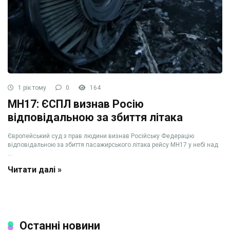
1 рік тому
0
164
MH17: ЄСПЛ визнав Росію
відповідальною за збиття літака
Європейський суд з прав людини визнав Російську Федерацію
відповідальною за збиття пасажирського літака рейсу MH17 у небі над
...
Читати далі »
Останні новини