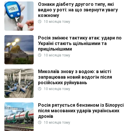
Ознаки діабету другого типу, які
видно у роті: на що звернути увагу
кожному
10 місяців тому
Росія змінює тактику атак: удари по
Україні стають щільнішими та
прицільнішими
10 місяців тому
Миколаїв знову з водою: в місті
запрацював новий водогін після
російських руйнувань
10 місяців тому
Росія рятується бензином із Білорусі
після масованих ударів українських
дронів
10 місяців тому