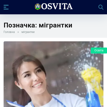
Позначка:
мігрантки
Головна
»
мігрантки
Освіта