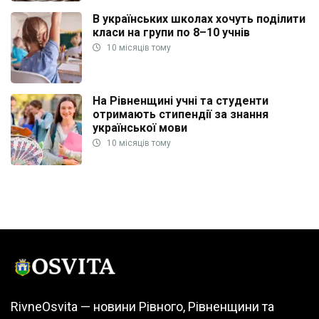
В українських школах хочуть поділити
класи на групи по 8–10 учнів
10 місяців тому
На Рівненщині учні та студенти
отримають стипендії за знання
української мови
10 місяців тому
RivneOsvita — новини Рівного, Рівненщини та