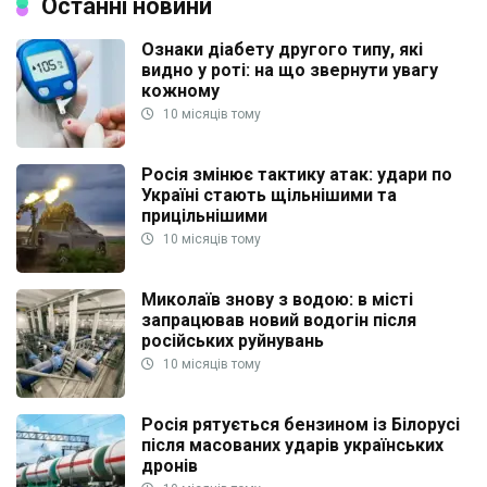
Останні новини
Ознаки діабету другого типу, які
видно у роті: на що звернути увагу
кожному
10 місяців тому
Росія змінює тактику атак: удари по
Україні стають щільнішими та
прицільнішими
10 місяців тому
Миколаїв знову з водою: в місті
запрацював новий водогін після
російських руйнувань
10 місяців тому
Росія рятується бензином із Білорусі
після масованих ударів українських
дронів