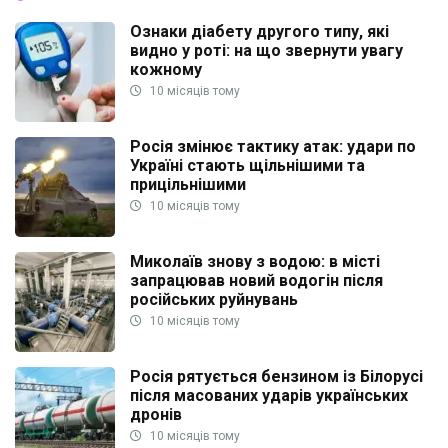
Ознаки діабету другого типу, які
видно у роті: на що звернути увагу
кожному
10 місяців тому
Росія змінює тактику атак: удари по
Україні стають щільнішими та
прицільнішими
10 місяців тому
Миколаїв знову з водою: в місті
запрацював новий водогін після
російських руйнувань
10 місяців тому
Росія рятується бензином із Білорусі
після масованих ударів українських
дронів
10 місяців тому