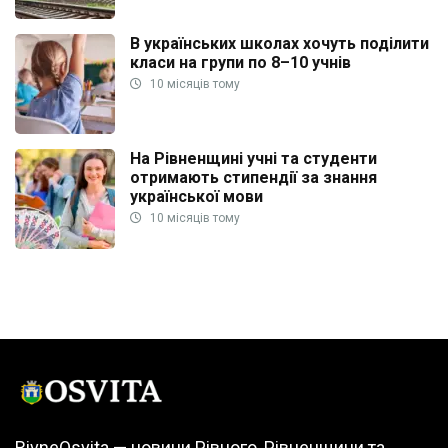
В українських школах хочуть поділити
класи на групи по 8–10 учнів
10 місяців тому
На Рівненщині учні та студенти
отримають стипендії за знання
української мови
10 місяців тому
RivneOsvita — новини Рівного, Рівненщини та