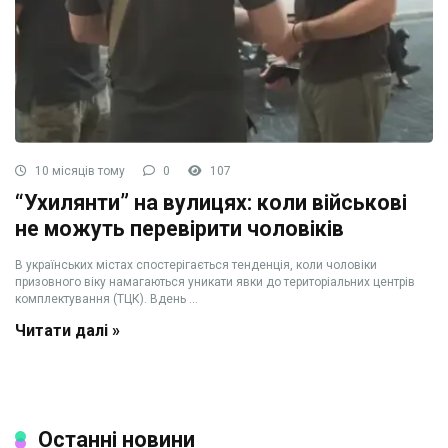
10 місяців тому
0
107
“Ухилянти” на вулицях: коли військові
не можуть перевірити чоловіків
В українських містах спостерігається тенденція, коли чоловіки
призовного віку намагаються уникати явки до територіальних центрів
комплектування (ТЦК). Вдень ...
Читати далі »
Останні новини