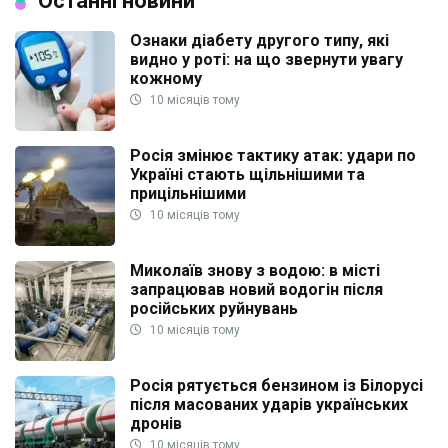
Останні новини
Ознаки діабету другого типу, які
видно у роті: на що звернути увагу
кожному
10 місяців тому
Росія змінює тактику атак: удари по
Україні стають щільнішими та
прицільнішими
10 місяців тому
Миколаїв знову з водою: в місті
запрацював новий водогін після
російських руйнувань
10 місяців тому
Росія рятується бензином із Білорусі
після масованих ударів українських
дронів
10 місяців тому