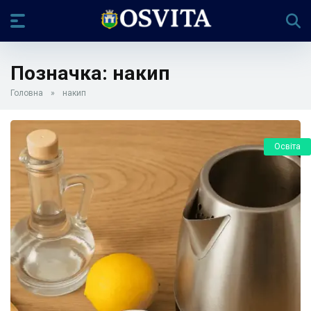
Позначка:
накип
Головна
»
накип
Освіта