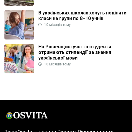
В українських школах хочуть поділити
класи на групи по 8–10 учнів
10 місяців тому
На Рівненщині учні та студенти
отримають стипендії за знання
української мови
10 місяців тому
RivneOsvita — новини Рівного, Рівненщини та