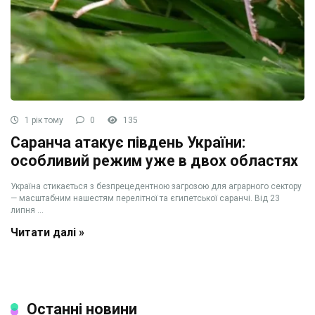
1 рік тому
0
135
Саранча атакує південь України:
особливий режим уже в двох областях
Україна стикається з безпрецедентною загрозою для аграрного сектору
— масштабним нашестям перелітної та єгипетської саранчі. Від 23
липня ...
Читати далі »
Останні новини