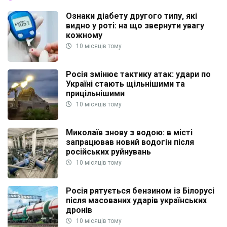
Ознаки діабету другого типу, які
видно у роті: на що звернути увагу
кожному
10 місяців тому
Росія змінює тактику атак: удари по
Україні стають щільнішими та
прицільнішими
10 місяців тому
Миколаїв знову з водою: в місті
запрацював новий водогін після
російських руйнувань
10 місяців тому
Росія рятується бензином із Білорусі
після масованих ударів українських
дронів
10 місяців тому