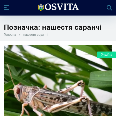
Позначка:
нашестя саранчі
Головна
»
нашестя саранчі
Україна