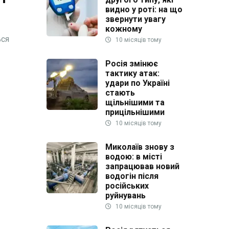
видно у роті: на що
звернути увагу
кожному
ься
10 місяців тому
Росія змінює
тактику атак:
удари по Україні
стають
щільнішими та
прицільнішими
10 місяців тому
Миколаїв знову з
водою: в місті
запрацював новий
водогін після
російських
руйнувань
10 місяців тому