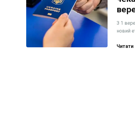
вер
З 1 вер
новий ет
Читати 