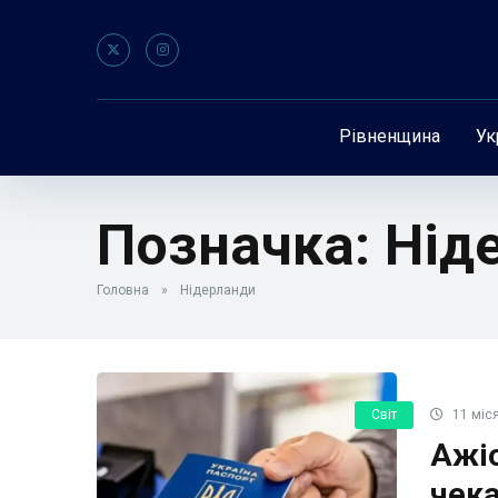
Рівненщина
Ук
Позначка:
Нід
Головна
»
Нідерланди
Світ
11 міся
Ажіо
чека