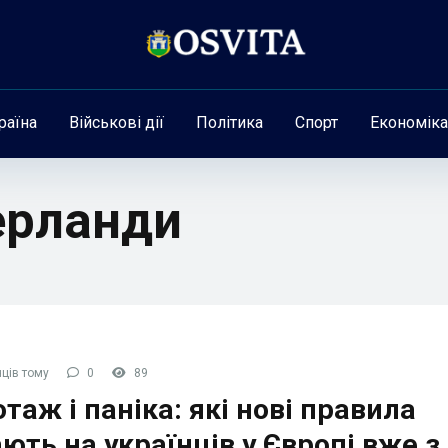
раїна
Військові дії
Політика
Спорт
Економіка
ерланди
ців тому
0
89
таж і паніка: які нові правила
ють на українців у Європі вже з