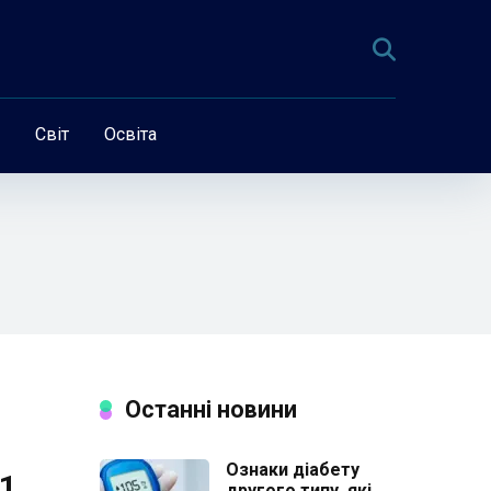
Світ
Освіта
Останні новини
Ознаки діабету
 1
другого типу, які