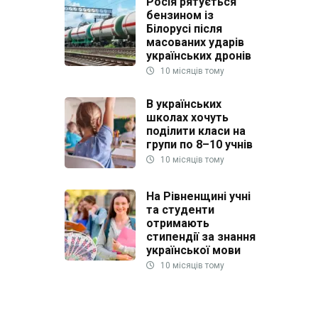
Росія рятується
бензином із
Білорусі після
масованих ударів
українських дронів
10 місяців тому
В українських
школах хочуть
поділити класи на
групи по 8–10 учнів
10 місяців тому
На Рівненщині учні
та студенти
отримають
стипендії за знання
української мови
10 місяців тому