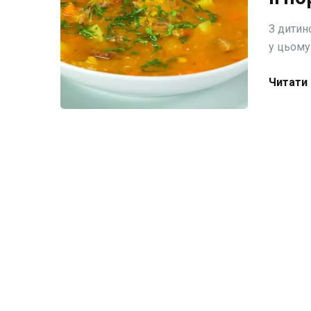
З дитин
у цьому
Читати 