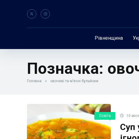
Рівненщина
Ук
Позначка:
овоч
Головна
»
овочеві та м’ясні бульйони
Освіта
10 міся
Суп 
ігно