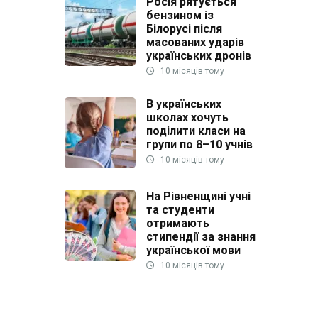
Росія рятується
бензином із
Білорусі після
масованих ударів
українських дронів
10 місяців тому
В українських
школах хочуть
поділити класи на
групи по 8–10 учнів
10 місяців тому
На Рівненщині учні
та студенти
отримають
стипендії за знання
української мови
10 місяців тому