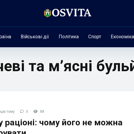
раїна
Військові дії
Політика
Спорт
Економіка
еві та м’ясні буль
ців тому
0
88
у раціоні: чому його не можна
рувати