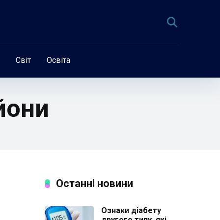
Світ
Освіта
йони
Останні новини
Ознаки діабету
другого типу, які