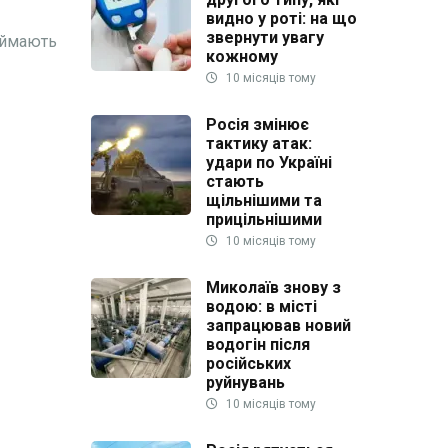
видно у роті: на що
звернути увагу
аймають
кожному
10 місяців тому
Росія змінює
тактику атак:
удари по Україні
стають
щільнішими та
прицільнішими
10 місяців тому
Миколаїв знову з
водою: в місті
запрацював новий
водогін після
російських
руйнувань
10 місяців тому