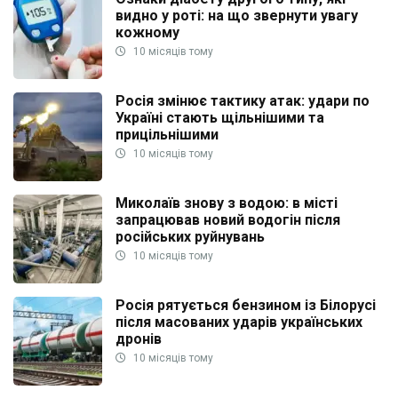
видно у роті: на що звернути увагу
кожному
10 місяців тому
Росія змінює тактику атак: удари по
Україні стають щільнішими та
прицільнішими
10 місяців тому
Миколаїв знову з водою: в місті
запрацював новий водогін після
російських руйнувань
10 місяців тому
Росія рятується бензином із Білорусі
після масованих ударів українських
дронів
10 місяців тому