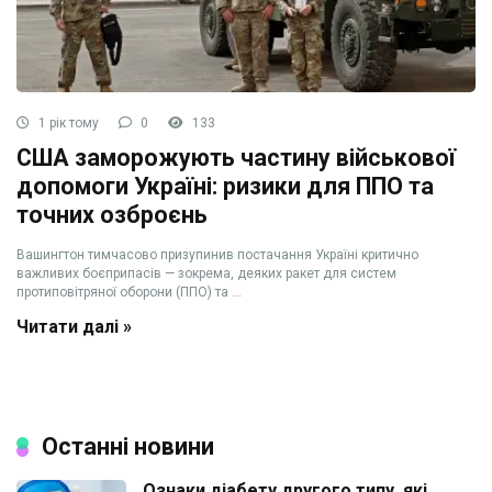
1 рік тому
0
133
США заморожують частину військової
допомоги Україні: ризики для ППО та
точних озброєнь
Вашингтон тимчасово призупинив постачання Україні критично
важливих боєприпасів — зокрема, деяких ракет для систем
протиповітряної оборони (ППО) та ...
Читати далі »
Останні новини
Ознаки діабету другого типу, які