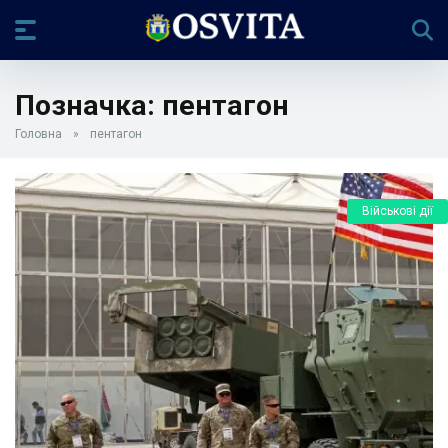
Позначка:
пентагон
Головна
»
пентагон
Військові дії