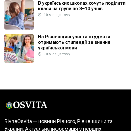
В українських школах хочуть поділити
класи на групи по 8–10 учнів
10 місяців тому
На Рівненщині учні та студенти
отримають стипендії за знання
української мови
10 місяців тому
RivneOsvita — новини Рівного, Рівненщини та
України. Актуальна інформація з перших