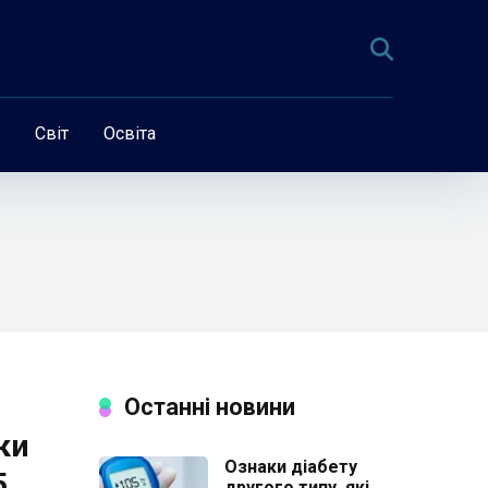
Світ
Освіта
Останні новини
ки
Ознаки діабету
5
другого типу, які