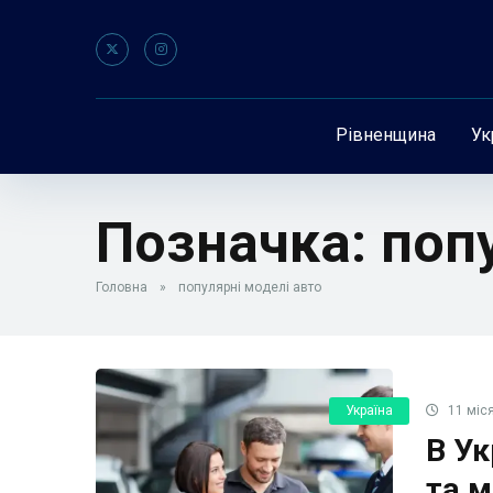
Рівненщина
Ук
Позначка:
поп
Головна
»
популярні моделі авто
Україна
11 міся
В Ук
та м