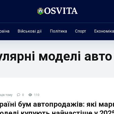
раїна
Військові дії
Політика
Спорт
Економіка
улярні моделі авто
ців тому
0
110
раїні бум автопродажів: які мар
оделі купують найчастіше у 202