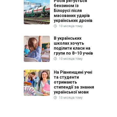
Росія рятується
бензином із
Білорусі після
масованих ударів
українських дронів
10 місяців тому
В українських
школах хочуть
поділити класи на
групи по 8–10 учнів
10 місяців тому
На Рівненщині учні
та студенти
отримають
стипендії за знання
української мови
10 місяців тому