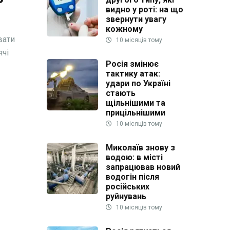
видно у роті: на що
звернути увагу
кожному
вати
10 місяців тому
ячі
Росія змінює
тактику атак:
удари по Україні
стають
щільнішими та
прицільнішими
10 місяців тому
Миколаїв знову з
водою: в місті
запрацював новий
водогін після
російських
руйнувань
10 місяців тому