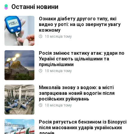
Останні новини
Ознаки діабету другого типу, які
видно у роті: на що звернути увагу
кожному
10 місяців тому
Росія змінює тактику атак: удари по
Україні стають щільнішими та
прицільнішими
10 місяців тому
Миколаїв знову з водою: в місті
запрацював новий водогін після
російських руйнувань
10 місяців тому
Росія рятується бензином із Білорусі
після масованих ударів українських
дронів