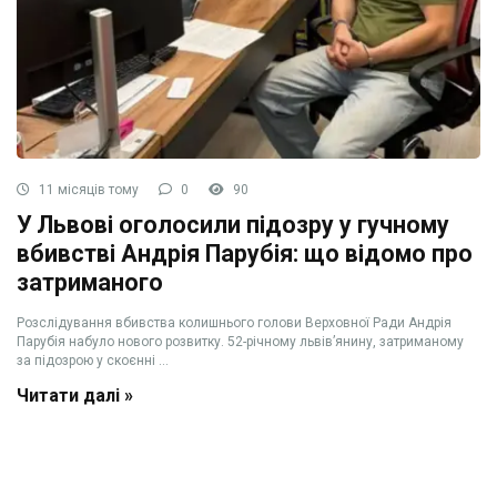
11 місяців тому
0
90
У Львові оголосили підозру у гучному
вбивстві Андрія Парубія: що відомо про
затриманого
Розслідування вбивства колишнього голови Верховної Ради Андрія
Парубія набуло нового розвитку. 52-річному львів’янину, затриманому
за підозрою у скоєнні ...
Читати далі »