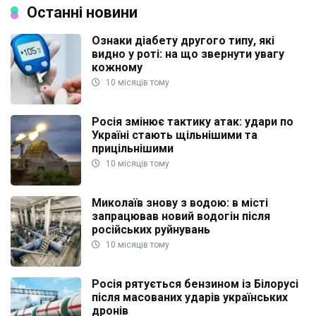
Останні новини
Ознаки діабету другого типу, які
видно у роті: на що звернути увагу
кожному
10 місяців тому
Росія змінює тактику атак: удари по
Україні стають щільнішими та
прицільнішими
10 місяців тому
Миколаїв знову з водою: в місті
запрацював новий водогін після
російських руйнувань
10 місяців тому
Росія рятується бензином із Білорусі
після масованих ударів українських
дронів