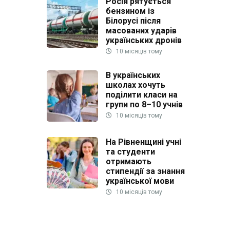
Росія рятується
бензином із
Білорусі після
масованих ударів
українських дронів
10 місяців тому
В українських
школах хочуть
поділити класи на
групи по 8–10 учнів
10 місяців тому
На Рівненщині учні
та студенти
отримають
стипендії за знання
української мови
10 місяців тому