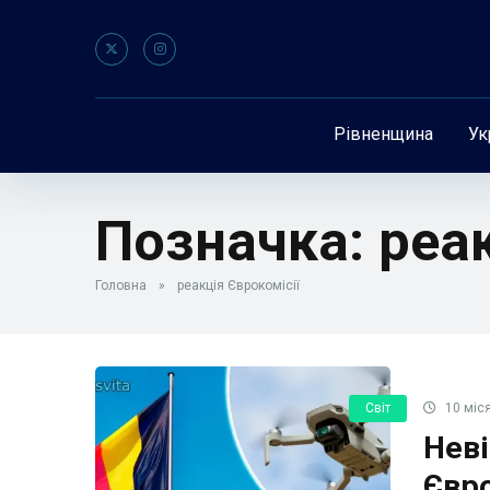
Рівненщина
Ук
Позначка:
реак
Головна
»
реакція Єврокомісії
Світ
10 міся
Неві
Євро