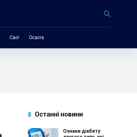
Світ
Освіта
Останні новини
Ознаки діабету
я
другого типу, які