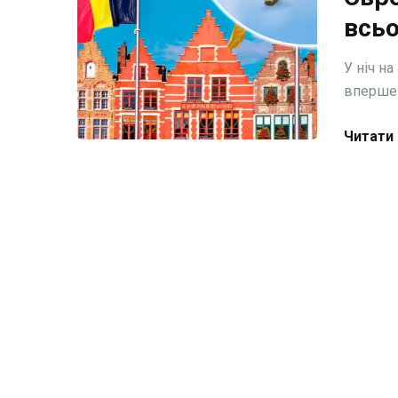
всьо
У ніч н
вперше 
Читати 