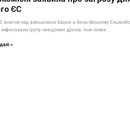
го ЄС
а 3 жовтня над військовою базою в бельгійському Ельзенбо
зафіксували групу невідомих дронів. Їхня поява ...
далі »