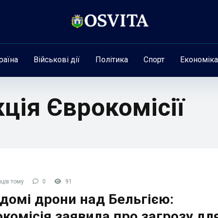
раїна
Військові дії
Політика
Спорт
Економіка
ція Єврокомісії
ців тому
0
91
домі дрони над Бельгією:
комісія заявила про загрозу дл