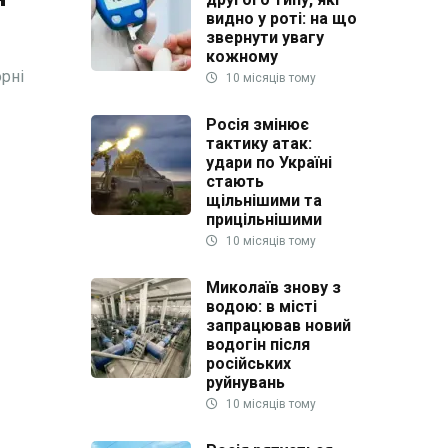
видно у роті: на що
звернути увагу
кожному
рні
10 місяців тому
Росія змінює
тактику атак:
удари по Україні
стають
щільнішими та
прицільнішими
10 місяців тому
Миколаїв знову з
водою: в місті
запрацював новий
водогін після
російських
руйнувань
10 місяців тому