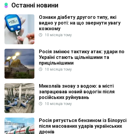
Останні новини
Ознаки діабету другого типу, які
видно у роті: на що звернути увагу
кожному
10 місяців тому
Росія змінює тактику атак: удари по
Україні стають щільнішими та
прицільнішими
10 місяців тому
Миколаїв знову з водою: в місті
запрацював новий водогін після
російських руйнувань
10 місяців тому
Росія рятується бензином із Білорусі
після масованих ударів українських
дронів