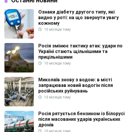
Останні новини
Ознаки діабету другого типу, які
видно у роті: на що звернути увагу
кожному
10 місяців тому
Росія змінює тактику атак: удари по
Україні стають щільнішими та
прицільнішими
10 місяців тому
Миколаїв знову з водою: в місті
запрацював новий водогін після
російських руйнувань
10 місяців тому
Росія рятується бензином із Білорусі
після масованих ударів українських
дронів
10 місяців тому