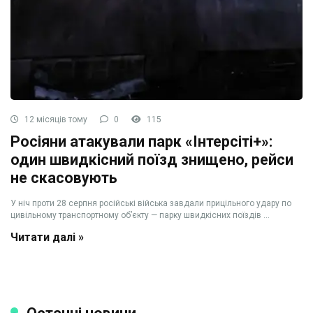
12 місяців тому
0
115
Росіяни атакували парк «Інтерсіті+»:
один швидкісний поїзд знищено, рейси
не скасовують
У ніч проти 28 серпня російські війська завдали прицільного удару по
цивільному транспортному об’єкту — парку швидкісних поїздів ...
Читати далі »