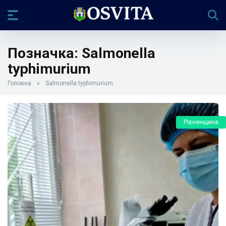
Позначка:
Salmonella
typhimurium
Головна
»
Salmonella typhimurium
Рівненщина