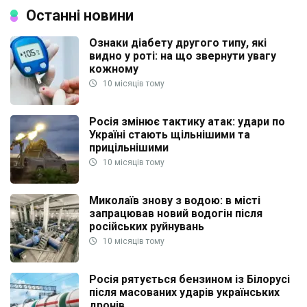
Останні новини
Ознаки діабету другого типу, які
видно у роті: на що звернути увагу
кожному
10 місяців тому
Росія змінює тактику атак: удари по
Україні стають щільнішими та
прицільнішими
10 місяців тому
Миколаїв знову з водою: в місті
запрацював новий водогін після
російських руйнувань
10 місяців тому
Росія рятується бензином із Білорусі
після масованих ударів українських
дронів